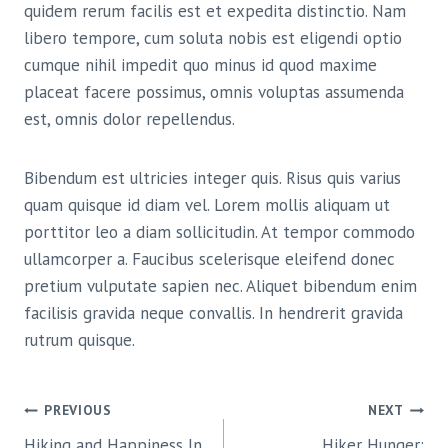
quidem rerum facilis est et expedita distinctio. Nam
libero tempore, cum soluta nobis est eligendi optio
cumque nihil impedit quo minus id quod maxime
placeat facere possimus, omnis voluptas assumenda
est, omnis dolor repellendus.
Bibendum est ultricies integer quis. Risus quis varius
quam quisque id diam vel. Lorem mollis aliquam ut
porttitor leo a diam sollicitudin. At tempor commodo
ullamcorper a. Faucibus scelerisque eleifend donec
pretium vulputate sapien nec. Aliquet bibendum enim
facilisis gravida neque convallis. In hendrerit gravida
rutrum quisque.
POST
PREVIOUS
NEXT
Hiking and Happiness In
Hiker Hunger: