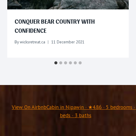
CONQUER BEAR COUNTRY WITH
CONFIDENCE
By
wicksretreat.ca
11 December 2021
View On Airbnb
Cabin in Nipawin · ★4.86 · 5 bedrooms ·
beds · 3 baths